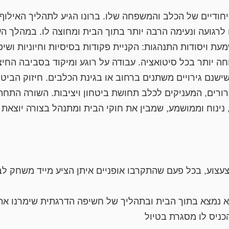
ודיים של הכלב והמשפחה שלו. ברונו הגיע לתהליך האילוף כ
לרגועה ונעימה הרבה יותר בתוך הבית ומחוצה לו. במהלך הע
 ויסודות התנהגות: הקניית פקודות בסיסיות וחיוניות ושיפ
תר בכל סיטואציה. עבודה על רוגע ומיקוד בסביבה החיצוני
שישנם גירויים משתנים ברחוב או בגינת הכלבים. חיזוק הבי
רורים, המעניקים לכלב תחושת ביטחון ויציבות. השורה התחתו
נינוח וממושמע, שמבין את חוקי הבית ומתנהל בצורה יוצאת 
וע, בכל פעם שהתקרבו אופניים איתן הציע מייד משחק לברונ
וא נמצא בתוך הבית ובתהליך של חשיפה הדרגתית שימרנו את
הכניס לו מסגרת בטיול