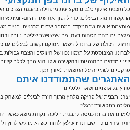
האילוף של ברונו בפן המקצועי
כל תוכנית אילוף כלבים מקצועית מתחילה בהבנת הצרכים הייח
התקשורת מול הבעלים, כדי להפוך את שגרה היום-יומית איתו 
מותאמת אישית שהתמקדה במספר יעדים מרכזיים: בניית משמעת
מלאה גם תחת הסחות דעת, מה שמאפשר שליטה טובה ובטוחה יו
וחיזוק היכולת של ברונו להישאר ממוקם וקשוב לבעלים גם כ
לברונו, המבוססת על תזמון נכון של חיזוקים והצבת גבולות ב
שינוי מדהים בהתנהגות ובהקשבה שלו. הוא הפך לכלב קשוב, 
פרקטיים לשמירה על התוצאות לאורך זמן.
האתגרים שהתמודדנו איתם
פורץ על אופניים ושאר גלגליים
יצרנו תבנית של פריקה מלחץ מתוך חזרה לבעלים למשחק בצעצ
הליכה בתקשורת "רגלי"
לימדנו את ברונו כניסה לתבנית הליכה ונקודת מוצא כאשר ה
יותר גירויים כדי שברונו ידע לאן לחזור כשהא מרגיש לחוץ ול