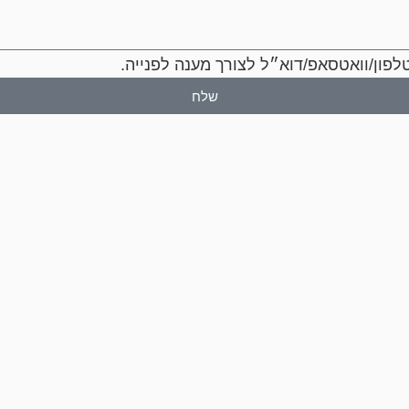
פון/וואטסאפ/דוא״ל לצורך מענה לפנייה.
שלח