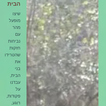
הבית
שיצו
מופעל
מהר
עם
נביחות
חזקות
שהטרידו
את
בני
הבית,
עבדנו
על
פקודות,
רוגע,