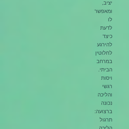
יציב,
ומאפשר
לו
לדעת
כיצד
להירגע
לחלוטין
במרחב
הביתי.
ויסות
רגשי
והליכה
נכונה
ברצועה:
תרגול
הליכה