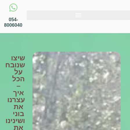
054-
8006040
שיצו
שנובח
על
הכל
–
איך
עצרנו
את
בוני
ושינינו
את