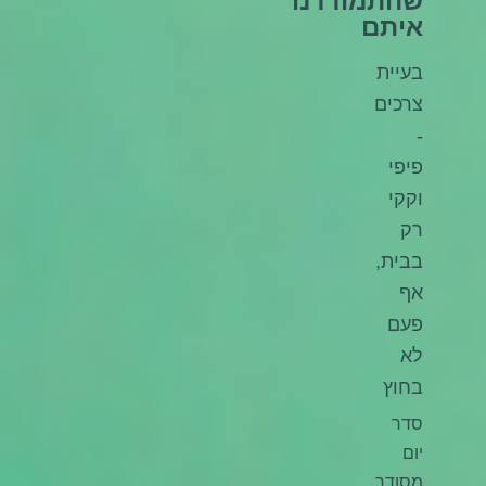
שהתמודדנו
איתם
בעיית
צרכים
-
פיפי
וקקי
רק
בבית,
אף
פעם
לא
בחוץ
סדר
יום
מסודר