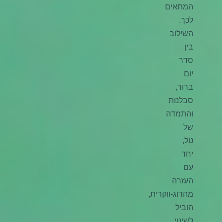
המתאים
לכך.
השילוב
בין
סדר
יום
ברור,
סבלנות
והתמדה
של
טל,
יחד
עם
העזרה
מהדוג-ווקרית,
הוביל
לשינוי