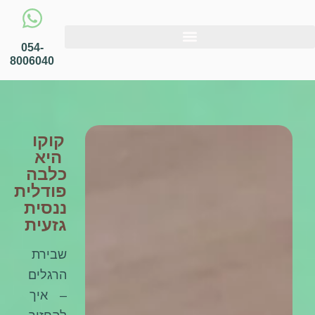
054-
8006040
קוקו
היא
כלבה
פודלית
ננסית
גזעית
שבירת
הרגלים
– איך