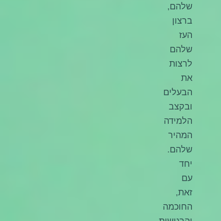
שלהם,
ברצון
העז
שלהם
לרצות
את
הבעלים
ובקצב
הלמידה
המהיר
שלהם.
יחד
עם
זאת,
החוכמה