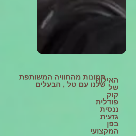
תמונות מהחוויה המשותפת
האילוף
שלנו עם טל , הבעלים
של
קוק
פודלית
ננסית
גזעית
בפן
המקצועי