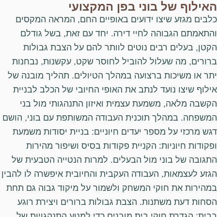
האילוף של בוני בפן המקצועי
כלבים מגזע שיצו ידועים באופיים החם, המראה המקסים
והתאמתם הגבוהה לחיי דירה. יחד עם זאת, בשל גודלם
הקטן, בעלים רבים נוטים לוותר להם על הצבת גבולות
ברורים, מה שעלול להוביל לחוסר שקט, עקשנות, נבחנות
יתר או משיכות ברצועה במהלך הטיולים. תהליך מובנה של
אילוף שיצו נועד לנתב את האופי החיובי של הכלב לבניית
הקשבה מלאה, משמעת עצמית ואיזון התנהגותי מול בני
המשפחה. במהלך תוכנית העבודה המשותפת עם בוני, הושם
דגש מרכזי על מספר יעדים חיוניים: בניית יסודות משמעת
ופקודות חיוניות: הקניית פקודות בסיס ושיפור מהירות
התגובה של בוני מול הבעלים. למרות הנטייה הטבעית של
הגזע לעצמאות, העבודה העקבית והחיובית איפשרה לו להבין
במהירות את חוקי המשחק ולשמור על מיקוד גבוה גם תחת
הסחות דעת משתנות. הצבת גבולות ברורים ויצירת רוגע
בבית: הגדרת חוקי בית מובנים כדי למנוע התנהגויות של