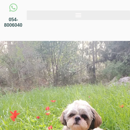
054-
8006040